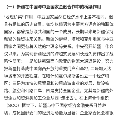
（一）新疆在中国与中亚国家金融合作中的桥梁作用
“地理桥梁” 作用：中亚国家虽然在经济水平上各不相同，但
具有相似的历史背景。如均以俄语为主要官方语言的独联体
国家，都曾是苏联共和国的一个成员，长期以来与新疆保持
频繁的经贸往来关系。新疆的伊犁、塔城和克州地区与中亚
国家之间更有着天然的地理亲缘关系。中央召开新疆工作会
议以来，为实现新疆经济的跨越式发展和长治久安作出了战
略性部署：一是加快新疆面向欧亚的物流大通道建设，努力
把新疆打造成中国向西开放的重要门户和基地; 二是加大边
境城市的开放程度，在喀什和霍尔果斯各设立一个经济特
区；三是为加快边境贸易和边境旅游事业的发展，增设铁
路、航空和公路口岸；四是支持全国企业，尤其是新疆的外
贸企业和资源类加工企业从西 “走出去”。在上海合作组织
（SCO）框架下，新疆与中亚国家经济金融关系日益密
切，成员国部委间的经济活动最为显著；企业家委员会和银