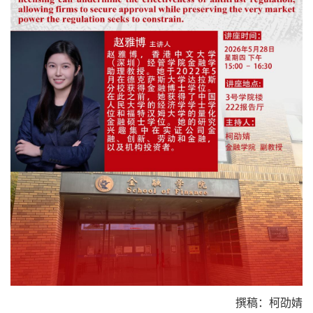
撰稿：柯劭婧