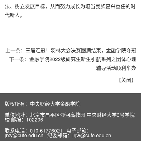
法、树立发展目标，从而努力成长为堪当民族复兴重任的时
代新人。
上一条：
三届连冠！羽林大会决赛圆满结束，金融学院夺冠
下一条：
金融学院2022级研究生新生引航系列之团体心理
辅导活动顺利举办
【
关闭
】
版权所有：中央财经大学金融学院
单位地址：北京市昌平区沙河高教园 中央财经大学3号学院
楼 邮编：102206
联系电话：010-61776021 电子邮箱：
jrxy@cufe.edu.cn 纪委邮箱：jrjw@cufe.edu.cn