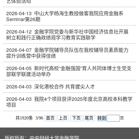
艺体验活动
2026-04-13
中山大学杨海生教授做客我院应用金融系
Seminar第26期
2026-04-12
金融学院党委与新华社中国经济信息社开展
树立和践行正确政绩观学习教育实践联学
2026-04-07
金融学院辅导员队伍在我校辅导员素质能力
提升训练营中获得佳绩
2026-04-05
新时代高校“金融强国”育人共同体博士生党支
部联学联建活动举办
2026-04-03
深化港校合作 共育拔尖人才
2026-04-03
我院4个项目获评2025年度北京高校本科教学
项目
共1920条 3/96
首页
上页
下页
尾页
页
版权所有：中央财经大学金融学院