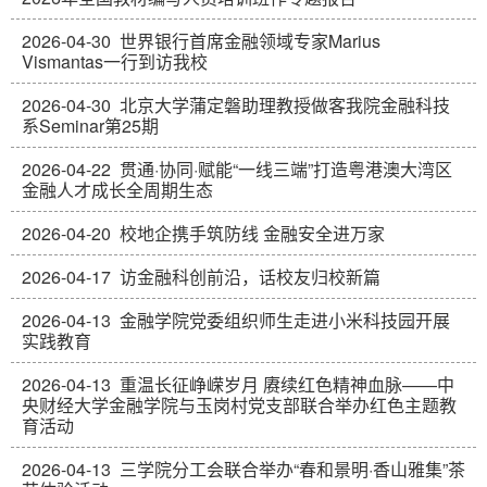
2026-04-30
世界银行首席金融领域专家Marius
Vismantas一行到访我校
2026-04-30
北京大学蒲定磐助理教授做客我院金融科技
系Seminar第25期
2026-04-22
贯通·协同·赋能“一线三端”打造粤港澳大湾区
金融人才成长全周期生态
2026-04-20
校地企携手筑防线 金融安全进万家
2026-04-17
访金融科创前沿，话校友归校新篇
2026-04-13
金融学院党委组织师生走进小米科技园开展
实践教育
2026-04-13
重温长征峥嵘岁月 赓续红色精神血脉——中
央财经大学金融学院与玉岗村党支部联合举办红色主题教
育活动
2026-04-13
三学院分工会联合举办“春和景明·香山雅集”茶