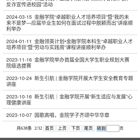
反诈宣传进校园”活动
2024-03-15
金融学院“卓越职业人才培养项目”暨“我的未
来不是梦—应届毕业生如何在面试过程中脱颖而出”讲座顺
利举办
2024-01-11
金融领英计划•金融学院本科生“卓越职业人才
培养项目”暨“劳动与实践周”课程讲座顺利举办
2023-11-16
金融学院举办首届全国大学生职业规划大赛
院级选拔赛
2023-10-24
新生引航 | 金融学院开展大学生安全教育专题
讲座
2023-10-16
新生引航｜金融学院开展“新生适应与发展”心
理健康讲座
2023-10-07
国歌高唱，金院学子齐颂中华华章
共638条 2/32
首页
上页
下页
尾页
页