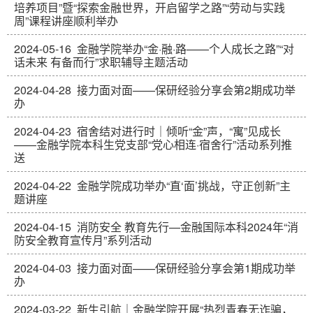
培养项目”暨“探索金融世界，开启留学之路”“劳动与实践
周”课程讲座顺利举办
2024-05-16
金融学院举办“金·融·路——个人成长之路”“对
话未来 有备而行”求职辅导主题活动
2024-04-28
接力面对面——保研经验分享会第2期成功举
办
2024-04-23
宿舍结对进行时｜倾听“金”声，“寓”见成长
——金融学院本科生党支部“党心相连·宿舍行”活动系列推
送
2024-04-22
金融学院成功举办“直‘面’挑战，守正创新”主
题讲座
2024-04-15
消防安全 教育先行—金融国际本科2024年“消
防安全教育宣传月”系列活动
2024-04-03
接力面对面——保研经验分享会第1期成功举
办
2024-03-22
新生引航｜金融学院开展“热烈青春无诈骗，