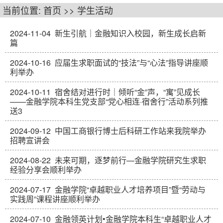
当前位置:
首页
>>
学生活动
2024-11-04
新生引航｜金融知识入校园，新生成长启新
篇
2024-10-16
应届生求职面试的“技法”与“心法”指导讲座顺
利举办
2024-10-11
宿舍结对进行时｜倾听“金”声，“寓”见成长
——金融学院本科生党支部“党心相连·宿舍行”活动系列推
送3
2024-09-12
中国工商银行博士后科研工作站来我院举办
招聘宣讲会
2024-08-22
未来可期，逐梦前行—金融学院研究生求职
经验分享会顺利举办
2024-07-17
金融学院“卓越职业人才培养项目”暨“劳动与
实践周”课程讲座顺利举办
2024-07-10
金融领英计划•金融学院本科生“卓越职业人才