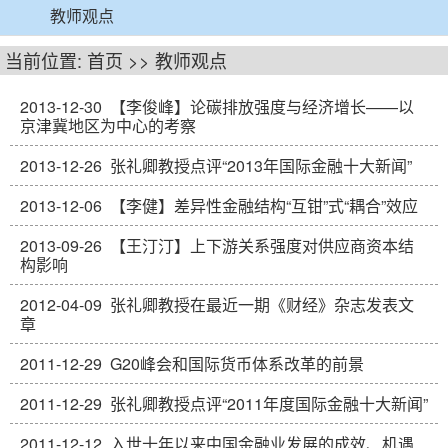
教师观点
当前位置:
首页
>>
教师观点
2013-12-30
【李俊峰】论碳排放强度与经济增长——以
京津冀地区为中心的考察
2013-12-26
张礼卿教授点评“2013年国际金融十大新闻”
2013-12-06
【李健】差异性金融结构“互钳”式“耦合”效应
2013-09-26
【王汀汀】上下游关系强度对供应商资本结
构影响
2012-04-09
张礼卿教授在最近一期《财经》杂志发表文
章
2011-12-29
G20峰会和国际货币体系改革的前景
2011-12-29
张礼卿教授点评“2011年度国际金融十大新闻”
2011-12-12
入世十年以来中国金融业发展的成效、机遇