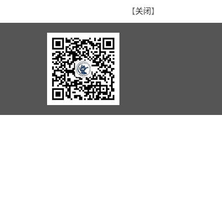
【
关闭
】