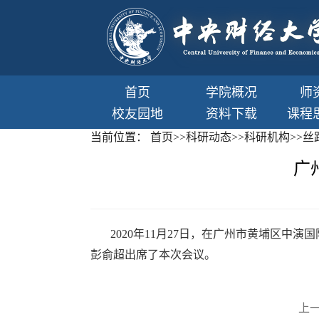
首页
学院概况
师
校友园地
资料下载
课程
当前位置：
首页
>>
科研动态
>>
科研机构
>>
丝
广
2020
年
11
月
27
日，在广州市黄埔区中演国
彭俞超出席了本次会议。
上