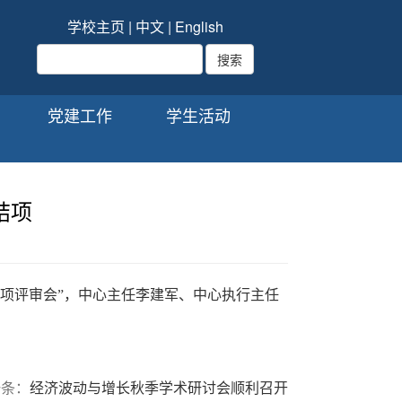
学校主页
|
中文
|
English
党建工作
学生活动
结项
项评审会
”
，中心主任李建军、中心执行主任
条：
经济波动与增长秋季学术研讨会顺利召开