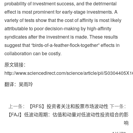
probability of investment success, and the detrimental
effect is most prominent for early-stage investments. A
variety of tests show that the cost of affinity is most likely
attributable to poor decision-making by high-affinity
syndicates after the investment is made. These results
suggest that “birds-of-a-feather-flock-together” effects in
collaboration can be costly.
原文链接：
http://www.sciencedirect.com/science/article/pii/S0304405
翻译：吴雨玲
上一条：
【RFS】投资者关注和股票市场波动性
下一条：
【FAJ】低波动周期：估值和动量对低波动性投资组合的影
响