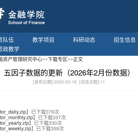
资队伍
教学项目
科研动态
招生信息
思政教学
国资产管理研究中心
>>
下载专区
>>
正文
五因子数据的更新（2026年2月份数据）
[发布日期]:2026-03-16 [浏览次数]:
11
r_daily.zip
】已下载
376
次
or_monthly.zip
】已下载
337
次
or_yearly.zip
】已下载
330
次
or_weekly.zip
】已下载
358
次