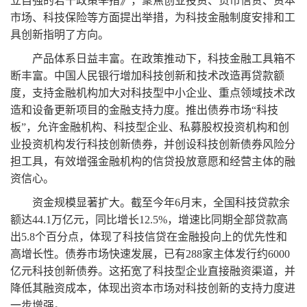
立自强的若干政策举措》，聚焦创业投资、货币信贷、资本
市场、科技保险等方面提出举措，为科技金融制度安排和工
具创新指明了方向。
产品体系日益丰富。在政策推动下，科技金融工具箱不
断丰富。中国人民银行增加科技创新和技术改造再贷款额
度，支持金融机构加大对科技型中小企业、重点领域技术改
造和设备更新项目的金融支持力度。推出债券市场
“
科技
板
”
，允许金融机构、科技型企业、私募股权投资机构和创
业投资机构发行科技创新债券，并创设科技创新债券风险分
担工具，有效增强金融机构的信贷投放意愿和经营主体的融
资信心。
资金规模显著扩大。截至今年
6
月末，全国科技贷款余
额达
44.1
万亿元，同比增长
12.5%
，增速比同期全部贷款高
出
5.8
个百分点，体现了科技信贷在金融投向上的优先性和
高增长性。债券市场快速发展，已有
288
家主体发行约
6000
亿元科技创新债券。这拓宽了科技型企业直接融资渠道，并
降低其融资成本，体现出资本市场对科技创新的支持力度进
一步增强。