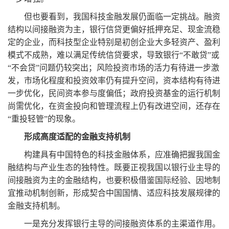
但也要看到，我国科技金融发展仍面临一定挑战。融资
结构以间接融资为主，银行信贷更偏好抵押充足、现金流稳
定的企业，而科技型企业特别是初创企业大多轻资产、盈利
模式不成熟，难以满足传统信贷要求，导致银行
“
不敢贷
”
或
“
不会贷
”
问题仍较突出；风险投资市场的活力有待进一步激
发，市场化程度和投资效率仍有提升空间，资本结构有待进
一步优化，民间资本参与度偏低；政府投资基金的运行机制
尚需优化，在资金投向和管理流程上仍有改进空间，还存在
“
重投轻管
”
的现象。
形成高度适配的金融支持机制
构建具有中国特色的科技金融体系，应准确把握我国金
融结构与产业生态的独特性。既要正视我国以银行业主导的
间接融资为主的金融结构，也要积极借鉴国际经验、因地制
宜推动机制创新，形成契合中国国情、适应科技发展规律的
金融支持机制。
一是充分发挥银行主导的间接融资体系的主渠道作用。