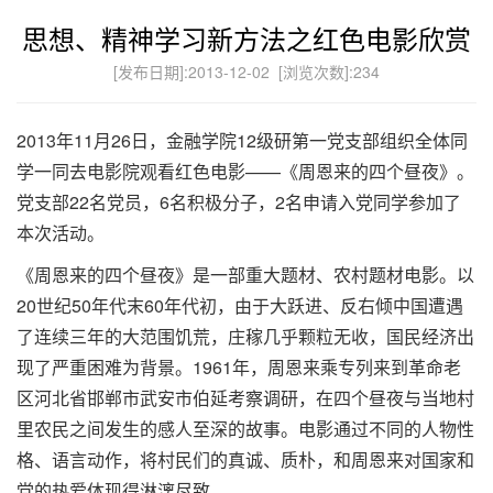
思想、精神学习新方法之红色电影欣赏
[发布日期]:2013-12-02 [浏览次数]:
234
2013年11月26日，金融学院12级研第一党支部组织全体同
学一同去电影院观看红色电影——《周恩来的四个昼夜》。
党支部22名党员，6名积极分子，2名申请入党同学参加了
本次活动。
《周恩来的四个昼夜》是一部重大题材、农村题材电影。以
20世纪50年代末60年代初，由于大跃进、反右倾中国遭遇
了连续三年的大范围饥荒，庄稼几乎颗粒无收，国民经济出
现了严重困难为背景。1961年，周恩来乘专列来到革命老
区河北省邯郸市武安市伯延考察调研，在四个昼夜与当地村
里农民之间发生的感人至深的故事。电影通过不同的人物性
格、语言动作，将村民们的真诚、质朴，和周恩来对国家和
党的热爱体现得淋漓尽致。