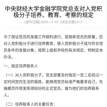
中央财经大学金融学院党总支对入党积
极分子培养、教育、考察的规定
[发布日期]:2003-11-03 [浏览次数]:
513
为了保证党员的发展工作顺利进行，提高新党员的质量，应
对入党积极分子进行培养教育，使入党积极分子成为符合党
员条件的发展对象，按照上级和学校的有关规定，特制定本
办法。
一、指定培养联系人
（一）对入党积极分子，党支部要及时指定一至二名经过一
定时间党内生活的锻炼，能够用党员标准严格要求自己，先
锋模范作用发挥得较好的正式党员，做为他们的培养联系
人。
（二）培养联系人的主要任务：