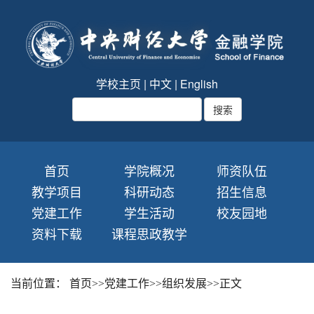
学校主页
|
中文
|
English
首页
学院概况
师资队伍
教学项目
科研动态
招生信息
党建工作
学生活动
校友园地
资料下载
课程思政教学
当前位置：
首页
>>
党建工作
>>
组织发展
>>
正文