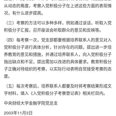
从动态的角度，考察入党积极分子在上述这些方面的表现情
况，有什么进步提高。
（三）考察的方法可以多种多样，例如通过谈话，听取入党
积极分子汇报，召开座谈会听取群众的意见和反映等。
（四）每考察一次，党支部都要根据培养联系人的意见对入
党积极分子进行具体分析，针对存在的问题，提出进一步培
养教育的意见和措施，并通过培养联系人，向入党积极分子
指出缺点和不足，提出需加以改进的具体要求。教育积极分
子正确对待组织的考察，以实际行动表明自觉接受考察的态
度。
（五）每次考察后，培养联系人都要及时将考察结果形成文
字材料，填入《入党积极分子考察登记表》相关栏目内。
中央财经大学金融学院党总支
2003年11月3日