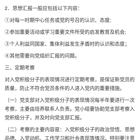
2．思想汇报一般应包括以下内容：
①对每一时期中心任务或党的号召的认识、态度;
②参加重要活动或学习重要文件所受的启发教育及机会;
③个人利益同国家、集体利益发生矛盾时的认识和态度；
④其他需要向党组织汇报的问题。
三、定期考察
对入党积极分子的表现情况进行定期考察，是保证新党员的
质量，防止不符合党员条件的人进入党内的重要措施。
（一）党支部对入党积极分子的表现情况每半年要进行一次
考察，主要由培养联系人负责。党小组要协助党支部考察入
党积极分子，并及时向党支部汇报。
（二）考察的主要内容是：入党积极分子的政治觉悟、思想
品德、入党动机、工作学习和社会表现等情况。特别要注意