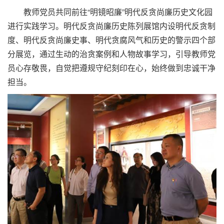
教师党员共同前往“明镜昭廉”明代反贪尚廉历史文化园
进行实践学习。明代反贪尚廉历史陈列展馆内设明代反贪制
度、明代反贪尚廉史事、明代贪腐风气和历史的警示四个部
分展览，通过生动的治贪案例和人物故事学习，引导教师党
员心存敬畏，自觉把遵规守纪刻印在心，始终做到忠诚干净
担当。