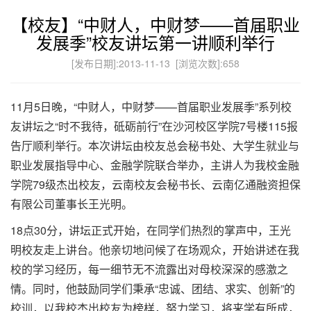
【校友】“中财人，中财梦——首届职业
发展季”校友讲坛第一讲顺利举行
[发布日期]:2013-11-13 [浏览次数]:
658
11月5日晚，“中财人，中财梦——首届职业发展季”系列校
友讲坛之“时不我待，砥砺前行”在沙河校区学院7号楼115报
告厅顺利举行。本次讲坛由校友总会秘书处、大学生就业与
职业发展指导中心、金融学院联合举办，主讲人为我校金融
学院79级杰出校友，云南校友会秘书长、云南亿通融资担保
有限公司董事长王光明。
18点30分，讲坛正式开始，在同学们热烈的掌声中，王光
明校友走上讲台。他亲切地问候了在场观众，开始讲述在我
校的学习经历，每一细节无不流露出对母校深深的感激之
情。同时，他鼓励同学们秉承“忠诚、团结、求实、创新”的
校训，以我校杰出校友为榜样，努力学习，将来学有所成，