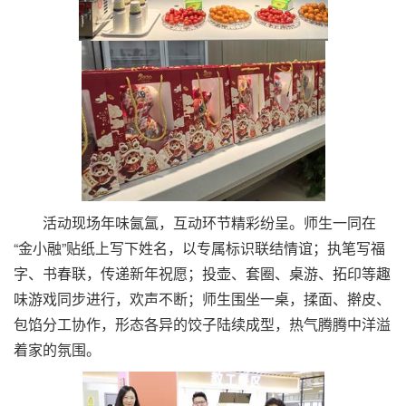
活动现场年味氤氲，互动环节精彩纷呈。师生一同在
“金小融”贴纸上写下姓名，以专属标识联结情谊；执笔写福
字、书春联，传递新年祝愿；投壶、套圈、桌游、拓印等趣
味游戏同步进行，欢声不断；师生围坐一桌，揉面、擀皮、
包馅分工协作，形态各异的饺子陆续成型，热气腾腾中洋溢
着家的氛围。