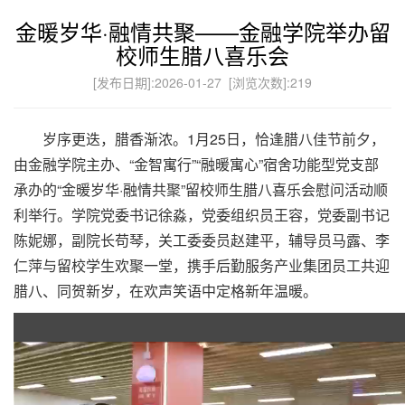
金暖岁华·融情共聚——金融学院举办留
校师生腊八喜乐会
[发布日期]:2026-01-27 [浏览次数]:
219
岁序更迭，腊香渐浓。1月25日，恰逢腊八佳节前夕，
由金融学院主办、“金智寓行”“融暖寓心”宿舍功能型党支部
承办的“金暖岁华·融情共聚”留校师生腊八喜乐会慰问活动顺
利举行。学院党委书记徐淼，党委组织员王容，党委副书记
陈妮娜，副院长苟琴，关工委委员赵建平，辅导员马露、李
仁萍与留校学生欢聚一堂，携手后勤服务产业集团员工共迎
腊八、同贺新岁，在欢声笑语中定格新年温暖。