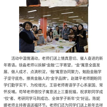
活动中温情涌动，老师们送上情真意切、催人奋进的新
年寄语。徐淼老师以拆解“金融”二字寄望，“金”寓意全面发
展、做人成才、点滴积淀，“融”寓意协同聚力，勉励金融学
子坚守底色，擦亮金融人的“金字品牌”。赵建平老师期盼同
学们勤学实干、为校增光。王容老师寄语学子心系家国、常
怀反哺。苟琴老师借饺子寓意送上三重祝福，祝求职同学成
“佼”者、考研同学马到成功、全体学子新年“交”好运。陈妮
娜老师主持寄语送福环节。老师们还为同学们送上新年吉祥