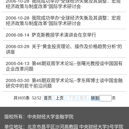
2006-10-28
我院成功举办“全球经济失衡及其调整：宏观
经济政策与制度改革”国际学术研讨会
2006-10-28
我院成功举办“全球经济失衡及其调整：宏观
经济政策与制度改革”国际学术研讨会
2006-08-14
萨克斯教授学术演讲会在京举行
2006-03-29
关于“黄金投资理论、操作及价格趋势分析”的
讲座
2005-04-13
第46期双周学术论坛--张曙光教授谈中国国有
企业改革问题
2005-03-30
第45期双周学术论坛--李东辉博士谈中国金融
研究中的若干前沿问题
共1035条 52/52
首页
上页
下页
尾页
页
版权所有：中央财经大学金融学院
单位地址：北京市昌平区沙河高教园 中央财经大学3号学院