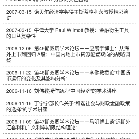
2007-03-15
诺贝尔经济学奖得主斯蒂格利茨教授精彩演
讲
2007-03-15
牛津大学 Paul Wilmott 教授：金融衍生工具
的日益复杂性
2006-12-06
第49期双周学术论坛－－应展宇博士：从海
外上市到回归 A股：中国内地上市资源配置取向的战略调
整
2006-11-22
第48期双周学术论坛－－李健教授论“中国货
币运行的变化及其影响分析”
2006-11-16
刘伟教授作题为“中国经济”的学术讲座
2006-11-15
丁宁宁部长作关于“和谐社会与财政金融政策
的选择”的学术讲座
2006-11-09
第47期双周学术论坛－－马明博士谈“远期外
汇套利和广义利率期限结构理论”