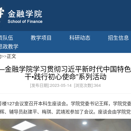
资队伍
教学项目
科研动态
招生信息
思政教学
功
>>
正文
—金融学院学习贯彻习近平新时代中国特色
干•践行初心使命”系列活动
[发布日期]:2023-05-14 [浏览次数]:
364
区3号楼127会议室召开本科生座谈会。学院党委书记王辉，学院
辉、辅导员赵建平、梅琪、武靖淞参加了会议。座谈会由学院党