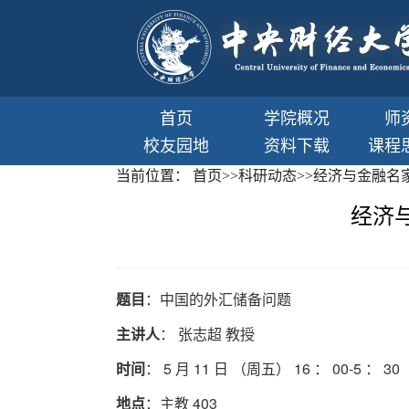
首页
学院概况
师
校友园地
资料下载
课程
当前位置：
首页
>>
科研动态
>>
经济与金融名
经济
题目
：中国的外汇储备问题
主讲人
： 张志超 教授
时间
： 5 月 11 日 （周五） 16 ： 00-5 ： 30
地点
：主教 403