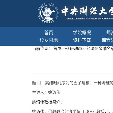
首页
学院概况
师
校友园地
资料下载
课程
当前位置：
首页
>>
科研动态
>>
经济与金融名
题 目：高维时间序列的因子建模：一种降维
主讲人：姚琦伟
姚琦伟教授简介：
姚琦伟，伦敦政治经济学院（LSE）教授，北