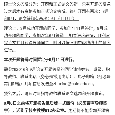
硕士论文答辩分为：开题和正式论文答辩。只有开题答辩通
过之后才有资格参加正式论文答辩。每年开题有两次：3月
和9月，论文答辩有两次：6月和11月底。
理论上，3月成功开题的同学，参加当年11月答辩；9月成
功开题的同学，参加次年6月答辩。 如果进度较快，顺利写
完论文并且获得导师同意，则可以按照图中虚线线头的顺序
进行。
本次开题答辩时间暂定于9月11日进行。
需参加2016年9月论文开题答辩的同学请将姓名、班级、指
导教师、联系电话（务必是常用电话）、电子邮箱（务必是
常用邮箱）几项信息发送至
zhuxiao@cufe.edu.cn
。
报名之后，请及时与指导教师联系论文选题和开题事宜。
9月6日之前将开题报告纸质版一式四份（必须带有导师签
字），送到学校主教楼912办公室。
逾期将不能参加开题答