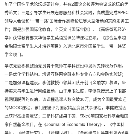
加了全国性学术论坛或研讨会，并有
2
篇论文被评为会议或论坛的优
秀论文；三是引导学生开展志愿服务和社会实践，高质量完成
APEC
领导人会议和“一带一路”国际合作高峰论坛等大型活动的志愿服务工
作；四是加强国际化教育，全英文《国际金融》、《高级微观经济
学》获得教育部来华留学生英语授课品牌课程立项，《综合型卓越
金融硕士留学生人才培养项目》入选北京市外国留学生一带一路奖
学金项目。
学院党委积极鼓励党员骨干教师在学科建设中发挥先锋模范作用。
一是优化学科结构。增设互联网金融本科专业方向和金融实验班；
二是加强课程建设。李健教授带领其团队开创《金融学》慕课，坚
持每天与学生进行网络互动，由于用眼过度，李健教授患上了眼部
视网膜脱落的疾病，该课程选课人数突破
30
万，成为全国最受欢迎
的
MOOC
课程，该门课被评为国家精品资源共享课程，李健教授因
此获得杰出贡献奖；三是科研成果丰硕。获批
8
项国家社科基金和国
家自然基金项目，在《
Journal of Economic Theory
》、《中国科
学》、《经济研究》、《管理世界》、《金融研究》等期刊发表
A
类