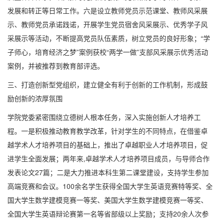
发展和转正等日常工作。六是设立教师党员示范课堂、教师风采展
示、教师党员承诺践诺，开展学生党员宿舍风采展示、优秀学子风
采展示等活动，不断提高党员队伍素质，树立党员的良好形象；“学
子师心，培育经济之梦”案例获校“两学一做”支部风采展示优秀活动
案例，并被推荐到教育部评选。
三、打造创新型党组织，建立健全有利于创新的工作机制，形成鼓
励创新的浓厚氛围
学院党委紧密围绕立德树人根本任务，深入实施创新人才培养工
程。一是积极推动教育教学改革，针对学生的不同特点，在借鉴卓
越学术人才培养项目的基础上，推出了卓越职业人才培养项目，促
进学生全面发展；两年来
,
卓越学术人才培养项目成员，与导师合作
发表论文
27
篇；二是大力推进本科生第二课堂建设，支持学生参加
高端竞赛和会议。
100
余名学生获得全国大学生英语竞赛特等奖、全
国大学生数学建模竞赛一等奖、美国大学生数学建模竞赛一等奖、
全国大学生英语辩论赛第一名等省部级以上奖励；支持
20
余人次参