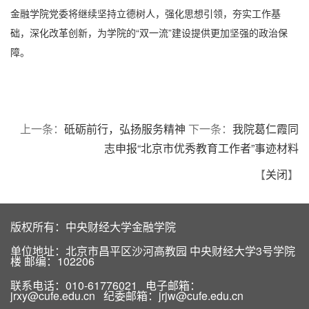
金融学院党委将继续坚持立德树人，强化思想引领，夯实工作基
础，深化改革创新，为学院的“双一流”建设提供更加坚强的政治保
障。
上一条：
砥砺前行，弘扬服务精神
下一条：
我院葛仁霞同
志申报“北京市优秀教育工作者”事迹材料
【
关闭
】
版权所有：中央财经大学金融学院
单位地址：北京市昌平区沙河高教园 中央财经大学3号学院
楼 邮编：102206
联系电话：010-61776021 电子邮箱：
jrxy@cufe.edu.cn 纪委邮箱：jrjw@cufe.edu.cn