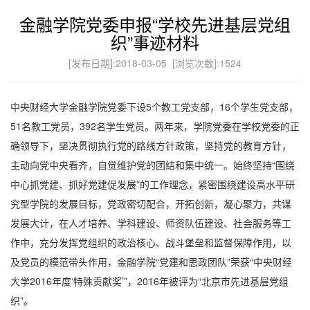
金融学院党委申报“学校先进基层党组
织”事迹材料
[发布日期]:2018-03-05 [浏览次数]:
1524
中央财经大学金融学院党委下设
5
个教工党支部，
16
个学生党支部，
51
名教工党员，
392
名学生党员。两年来，学院党委在学校党委的正
确领导下，坚决贯彻执行党的路线方针政策，坚持党的教育方针，
主动向党中央看齐，自觉维护党的团结和集中统一。始终坚持“围绕
中心抓党建、抓好党建促发展”的工作理念，紧密围绕建设高水平研
究型学院的发展目标，党政密切配合，开拓创新，凝心聚力，共谋
发展大计，在人才培养、学科建设、师资队伍建设、社会服务等工
作中，充分发挥党组织的政治核心、战斗堡垒和监督保障作用，以
及党员的模范带头作用，金融学院“党建和思政团队”荣获“中央财经
大学
2016
年度‘特殊贡献奖’”，
2016
年被评为“北京市先进基层党组
织”。