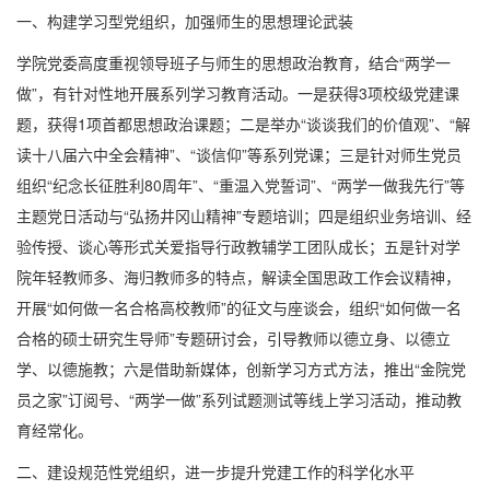
一、构建学习型党组织，加强师生的思想理论武装
学院党委高度重视领导班子与师生的思想政治教育，结合“两学一
做”，有针对性地开展系列学习教育活动。一是获得
3
项校级党建课
题，获得
1
项首都思想政治课题；二是举办“谈谈我们的价值观”、“解
读十八届六中全会精神”、“谈信仰”等系列党课；三是针对师生党员
组织“纪念长征胜利
80
周年”、“重温入党誓词”、“两学一做我先行”等
主题党日活动与“弘扬井冈山精神”专题培训；四是组织业务培训、经
验传授、谈心等形式关爱指导行政教辅学工团队成长；五是针对学
院年轻教师多、海归教师多的特点，解读全国思政工作会议精神，
开展“如何做一名合格高校教师”的征文与座谈会，组织“如何做一名
合格的硕士研究生导师”专题研讨会，引导教师以德立身、以德立
学、以德施教；六是借助新媒体，创新学习方式方法，推出“金院党
员之家”订阅号、“两学一做”系列试题测试等线上学习活动，推动教
育经常化。
二、建设规范性党组织，进一步提升党建工作的科学化水平