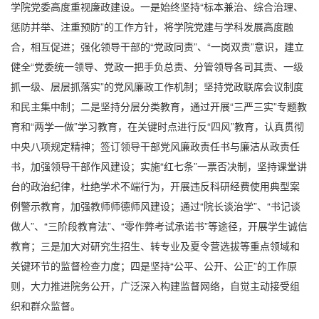
学院党委高度重视廉政建设。一是始终坚持“标本兼治、综合治理、
惩防并举、注重预防”的工作方针，将学院党建与学科发展高度融
合，相互促进；强化领导干部的“党政同责”、“一岗双责”意识，建立
健全“党委统一领导、党政一把手负总责、分管领导各司其责、一级
抓一级、层层抓落实”的党风廉政工作机制；坚持党政联席会议制度
和民主集中制；二是坚持分层分类教育，通过开展“三严三实”专题教
育和“两学一做”学习教育，在关键时点进行反“四风”教育，认真贯彻
中央八项规定精神；签订领导干部党风廉政责任书与廉洁从政责任
书，加强领导干部作风建设；实施“红七条”一票否决制，坚持课堂讲
台的政治纪律，杜绝学术不端行为，开展违反科研经费使用典型案
例警示教育，加强教师师德师风建设；通过“院长谈治学”、“书记谈
做人”、“三阶段教育法”、“零作弊考试承诺书”等途径，开展学生诚信
教育；三是加大对研究生招生、转专业及夏令营选拔等重点领域和
关键环节的监督检查力度；四是坚持“公平、公开、公正”的工作原
则，大力推进院务公开，广泛深入构建监督网络，自觉主动接受组
织和群众监督。