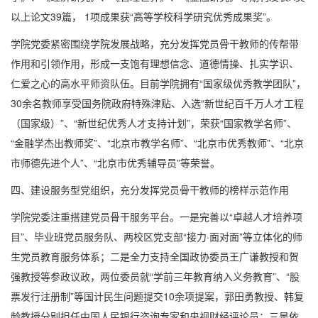
以上论文
39
篇，
1
项成果获“高等学校科学研究优秀成果奖”。
学院党委紧密围绕学院发展战略，充分发挥党员骨干教师的传帮带
作用和引领作用，形成一支饱有理想信念、道德情操、扎实学识、
仁爱之心的高水平师资队伍。目前学院拥有“国家级优秀教学团队”，
30
余名教师享受国务院政府特殊津贴、入选“新世纪百千万人才工程
（国家级）”、“新世纪优秀人才支持计划”，荣获“国家教学名师”、
“金融学杰出教师奖”、“北京市教学名师”、“北京市优秀教师”、“北京
市师德先进个人”、“北京市优秀辅导员”等荣誉。
四、建设服务型党组织，充分发挥党员骨干教师的榜样示范作用
学院党委注重搭建党员骨干服务平台。一是完善以“卓越人才培养项
目”、毕业班党员服务队、两校区党支部“接力·面对面”等立体化的师
生党员教育服务体系；二是全力支持全国政协委员王广谦教授和贺
强教授等参政议政，两位委员就“学前三年教育纳入义务教育”、“股
票发行注册制”等国计民生问题提交
10
余项提案，郭田勇教授、韩复
龄教授分别担任中国人民银行咨询专家和央视财经评论员；三是依