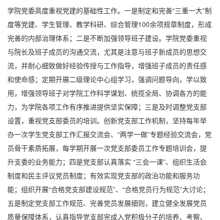
学院党委高度重视党建的基础性工作。一是制定和完善“三重一大”制
度等党建、学生管理、教学科研、综合管理
100
余项规章制度，形成
完善的内部治理体系；二是不断加强领导班子建设。学院党委重视
与院长及班子成员的沟通交流，尤其是注意与班子新成员的思想交
流，并耐心细致做好经验传授与工作指导，增强班子成员的责任感
和使命感；定期开展二级理论中心组学习，强调问题导向，学以致
用，增强领导班子对学院工作科学谋划、统揽全局、协调各方的能
力，为学院各项工作有序推进提供坚实保障；三是及时调整党支部
设置，重视党支部委员的培训。创新党支部工作机制，坚持每年举
办一次学生党支部工作汇报交流会、“两学一做”专题经验交流会，党
员骨干素质拓展，每学期开展一次党支部委员工作专题培训会，提
升支委的业务能力；四是党支部认真落实 “三会一课”、组织生活会
制度和民主评议党员制度；有效实现党支部的政治功能和服务功
能；组织开展“合格党支部建设规范”、“合格党员行为规范”大讨论；
五是制定党支部工作规范、完善党员发展细则，建立健全发展党员
质量保障体系，认真指导党支部完成入党积极分子的培养、考察、