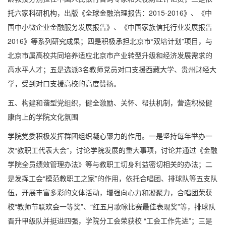
托六家科研机构，出版《全球金融治理报告：
2015-2016
》、《中
国中小微企业金融服务发展报告》、《中国家族信托行业发展报告
2016
》等系列研究成果；四是积极承担北京市“双培计划”项目，与
北京市属高校共同培养适应北京市产业转型升级和经济发展需求的
高水平人才；五是选派
3
名教师党员对口支援西藏大学、贵州财经大
学，受到对口支援高校的高度赞扬。
五、构建和谐型党组织，健全激励、关怀、帮扶机制，营造积极健
康向上的学院文化氛围
学院党委积极发挥群团组织凝心聚力的作用。一是坚持每年举办一
次“教职工代表大会”，讨论学院发展的重大事项，讨论并通过《金融
学院全员绩效管理办法》等与教职工切身利益密切相关的办法；二
是发挥工会“模范教职工之家”的作用，依托合唱团、排球队等五支队
伍，开展丰富多彩的文体活动，增强向心力和凝聚力，合唱团荣获
校“教师节联欢会一等奖”、“红五月歌咏比赛最佳表现奖”等，排球队
晋升甲级队并挺进四强，学院分工会荣获校 “工会工作先进”；三是