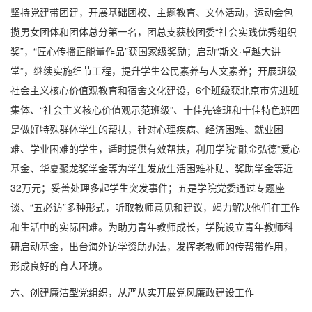
坚持党建带团建，开展基础团校、主题教育、文体活动，运动会包
揽男女团体和团体总分第一名，团总支获校团委“社会实践优秀组织
奖”，“匠心传播正能量作品”获国家级奖励；启动“斯文·卓越大讲
堂”，继续实施细节工程，提升学生公民素养与人文素养；开展班级
社会主义核心价值观教育和宿舍文化建设，
6
个班级获北京市先进班
集体、“社会主义核心价值观示范班级”、十佳先锋班和十佳特色班四
是做好特殊群体学生的帮扶，针对心理疾病、经济困难、就业困
难、学业困难的学生，适时提供有效帮扶，利用学院“融金弘德”爱心
基金、华夏聚龙奖学金等为学生发放生活困难补贴、奖助学金等近
32
万元；妥善处理多起学生突发事件；五是学院党委通过专题座
谈、“五必访”多种形式，听取教师意见和建议，竭力解决他们在工作
和生活中的实际困难。为助力青年教师成长，学院设立青年教师科
研启动基金，出台海外访学资助办法，发挥老教师的传帮带作用，
形成良好的育人环境。
六、创建廉洁型党组织，从严从实开展党风廉政建设工作