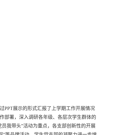
过
PPT
展示的形式汇报了上学期工作开展情况
作部署，深入调研各年级、各层次学生群体的
党员我带头”活动为重点，各支部创新性的开展
工程”等品牌活动，学生党支部的凝聚力进一步增