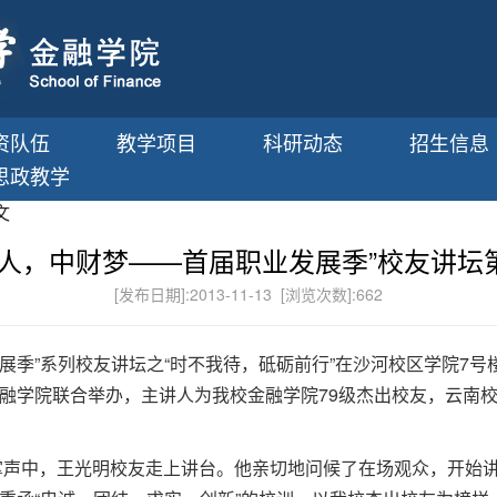
资队伍
教学项目
科研动态
招生信息
思政教学
文
财人，中财梦——首届职业发展季”校友讲坛
[发布日期]:2013-11-13 [浏览次数]:
662
发展季”系列校友讲坛之“时不我待，砥砺前行”在沙河校区学院7号
融学院联合举办，主讲人为我校金融学院79级杰出校友，云南
的掌声中，王光明校友走上讲台。他亲切地问候了在场观众，开始