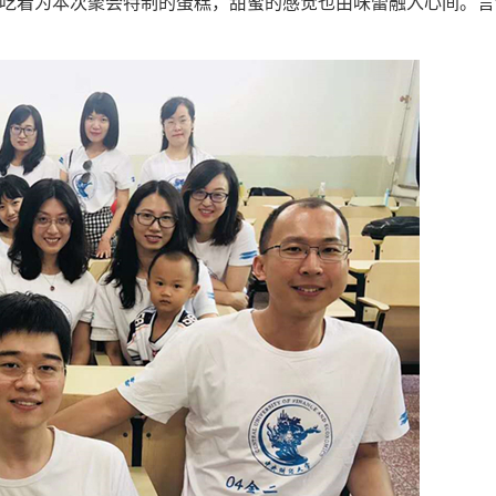
吃着为本次聚会特制的蛋糕，甜蜜的感觉也由味蕾融入心间。言