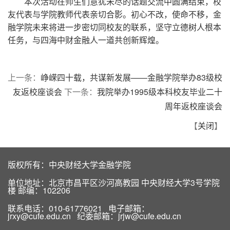
本次活动在师生们意犹未尽的话题交流中圆满结束，校
友代表与学院教师代表亲切合影。初心不改，使命不移，金
融学院未来将进一步密切同校友的联系，坚守立德树人根本
任务，与四海中财金融人一道共创新辉煌。
上一条：
峥嵘四十载，共谋新发展——金融学院举办83级校
友返校座谈会
下一条：
我院举办1995级本科校友毕业二十
周年返校座谈会
【
关闭
】
版权所有：中央财经大学金融学院
单位地址：北京市昌平区沙河高教园 中央财经大学3号学院
楼 邮编：102206
联系电话：010-61776021 电子邮箱：
jrxy@cufe.edu.cn 纪委邮箱：jrjw@cufe.edu.cn