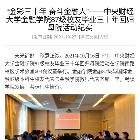
“金彩三十年 奋斗金融人”——中央财经
大学金融学院87级校友毕业三十年回归
母院活动纪实
[发布日期]:2021-10-27 [浏览次数]:
832
天光尚好，秋意正浓。
2021
年
10
月
16
日下午，中央财经
大学金融学院
87
级校友毕业三十年回归母院活动在学院南路
校区学术会堂
603
会议室举行。金融学院金融
87
级与国际金
融
87
级本科生校友代表与金融学院教师代表齐聚一堂，畅谈
学院发展，共话师生情谊。