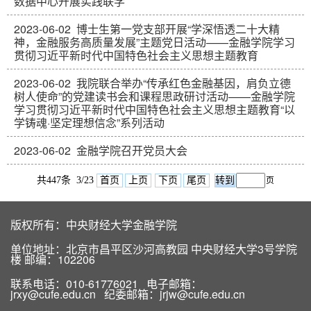
数据中心开展实践联学
2023-06-02
博士生第一党支部开展“学深悟透二十大精
神，金融服务高质量发展”主题党日活动——金融学院学习
贯彻习近平新时代中国特色社会主义思想主题教育
2023-06-02
我院联合举办“传承红色金融基因，肩负立德
树人使命”的党建读书会和课程思政研讨活动——金融学院
学习贯彻习近平新时代中国特色社会主义思想主题教育“以
学铸魂·坚定理想信念”系列活动
2023-06-02
金融学院召开党员大会
共447条 3/23
首页
上页
下页
尾页
页
版权所有：中央财经大学金融学院
单位地址：北京市昌平区沙河高教园 中央财经大学3号学院
楼 邮编：102206
联系电话：010-61776021 电子邮箱：
jrxy@cufe.edu.cn 纪委邮箱：jrjw@cufe.edu.cn