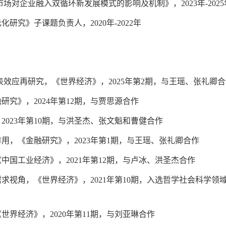
市场对企业融入双循环新发展模式的影响及机制》，
2023
年
-2025
元化研究》子课题负责人，
2020
年
-2022
年
表效应再研究，《世界经济》，
2025
年第
2
期，与王瑶、张礼卿合
融研究》，
2024
年第
12
期，与贾思源合作
，
2023
年第
10
期，与洪圣杰、张文魁和曹健合作
作用，《金融研究》，
2023
年第
1
期，与王瑶、张礼卿合作
《中国工业经济》，
2021
年第
12
期，与卢冰、洪圣杰合作
需求视角，《世界经济》，
2021
年第
10
期，入选哲学社会科学领
《世界经济》，
2020
年第
11
期，与刘亚琳合作