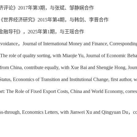
济评论》
2017
年第
3
期，与张斌、邹静娴合作
《世界经济研究》
2015
年第
4
期，与韩剑、李晋合作
金融导刊》，
2025
年第
1
期，与王瑶合作
 Avoidance
，
Journal of International Money and Finance, Correspondin
e role of quality sorting, with Miaojie Yu, Journal of Economic Beh
from China, contribute equally, with Xue Bai and Shengjie Hong, Jou
atus, Economics of Transition and Institutional Change, first author, 
ort: The Role of Fixed Export Costs, China and World Economy, corre
ss-through, Economics Letters, with Jianwei Xu and Qingyuan Du
，
co