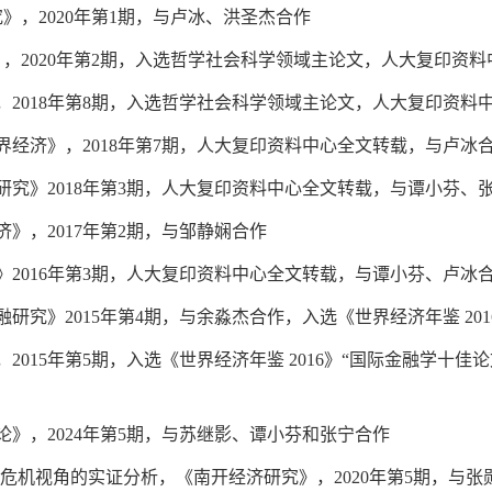
究》，
2020
年第
1
期，与卢冰、洪圣杰合作
》，
2020
年第
2
期，入选哲学社会科学领域主论文，人大复印资料
，
2018
年第
8
期，入选哲学社会科学领域主论文，人大复印资料
界经济》，
2018
年第
7
期，人大复印资料中心全文转载，与卢冰
研究》
2018
年第
3
期，人大复印资料中心全文转载，与谭小芬、
济》，
2017
年第
2
期，与邹静娴合作
》
2016
年第
3
期，人大复印资料中心全文转载，与谭小芬、卢冰
融研究》
2015
年第
4
期，与余淼杰合作，入选《世界经济年鉴
201
，
2015
年第
5
期，入选《世界经济年鉴
2016
》“国际金融学十佳
论》，
2024
年第
5
期，与苏继影、谭小芬和张宁合作
危机视角的实证分析，《南开经济研究》，
2020
年第
5
期，与张