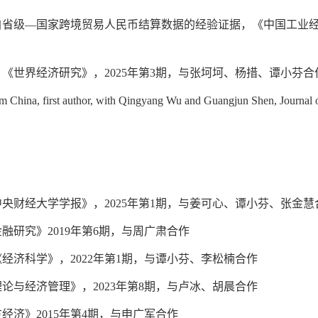
自省级—国家跨境贸易人民币结算数据的经验证据，《中国工业
，《世界经济研究》，
2025
年第
3
期，与张坷坷、杨措、谭小芬合
om China, first author, with Qingyang Wu and Guangjun Shen, Journal
中央财经大学学报》，
2025
年第
1
期，与姜可心、谭小芬、张金慧
金融研究》
2019
年第
6
期，与周广肃合作
《经济科学》，
2022
年第
1
期，与谭小芬、李松楠合作
理论与经济管理》，
2023
年第
8
期，与卢冰、胡晨合作
方经济》
2015
年第
4
期，与申广军合作