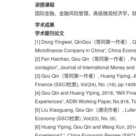
讲授课程
国际金融、金融风险管理、高级微观经济学，
学术成果
学术期刊论文
[1] Dong Yingwei, QinGou（等同第一作者）, Qiu Han, 
Microfinance Company in China”, China Econ
[2] Fan Haichao, Gou Qin（等同第一作者）, Peng Yucha
contagion”, Journal of International Money a
[3] Gou Qin（等同第一作者）, Huang Yiping, Jianguo
Finance (SSCI检索), Vol(24), No. (16), pp 1409
[4] Gou Qin and Huang Yiping, 2018, “Will Finan
Experiences”, ADBI Working Paper, No.818, To
[5] Liu Xiaoguang, Gou Qin（通讯作者）, Lufeng, 2
Economy (SSCI检索) ,Vol(23), No. (6).
[6] Huang Yiping, Gou Qin and Wang Xun, 2014,
Experience? ”, China Economic Review (SSCI 