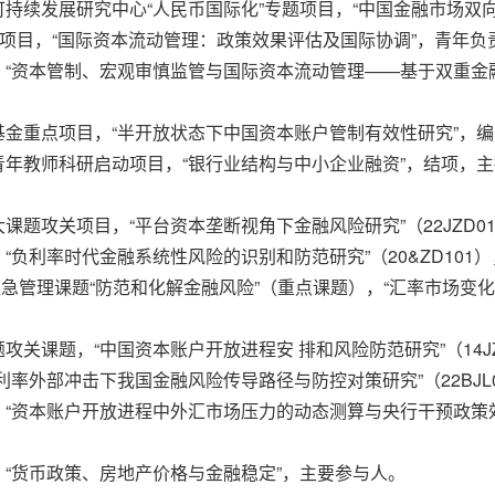
球经济与可持续发展研究中心“人民币国际化”专题项目，“中国金融市场
科研团队”项目，“国际资本流动管理：政策效果评估及国际协调”，青年
年项目，“资本管制、宏观审慎监管与国际资本流动管理——基于双重金融
师发展基金重点项目，“半开放状态下中国资本账户管制有效性研究”，编
融学院青年教师科研启动项目，“银行业结构与中小企业融资”，结项，
究重大课题攻关项目，“平台资本垄断视角下金融风险研究”（22JZD
项目，“负利率时代金融系统性风险的识别和防范研究”（20&ZD10
018 年应急管理课题“防范和化解金融风险”（重点课题），“汇率市
大课题攻关课题，“中国资本账户开放进程安 排和风险防范研究”（14
，“负利率外部冲击下我国金融风险传导路径与防控对策研究”（22BJ
年课题，“资本账户开放进程中外汇市场压力的动态测算与央行干预政策效
年课题，“货币政策、房地产价格与金融稳定”，主要参与人。