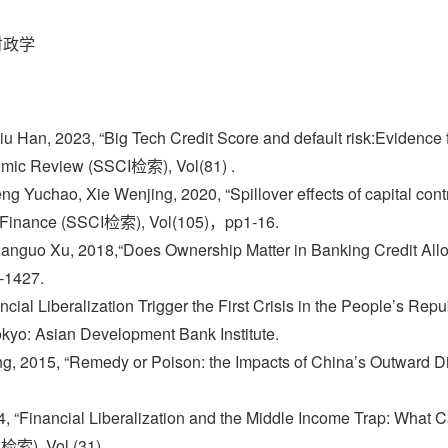
财政学
2023, “Big Tech Credit Score and default risk:Evidence fr
omic Review (SSCI检索), Vol(81) .
o, Xie Wenjing, 2020, “Spillover effects of capital controls
nd Finance (SSCI检索), Vol(105)，pp1-16.
 Xu, 2018,“Does Ownership Matter in Banking Credit Allocat
-1427.
cial Liberalization Trigger the First Crisis in the People’s Re
kyo: Asian Development Bank Institute.
015, “Remedy or Poison: the Impacts of China’s Outward Direc
 “Financial Liberalization and the Middle Income Trap: What C
检索), Vol (31).