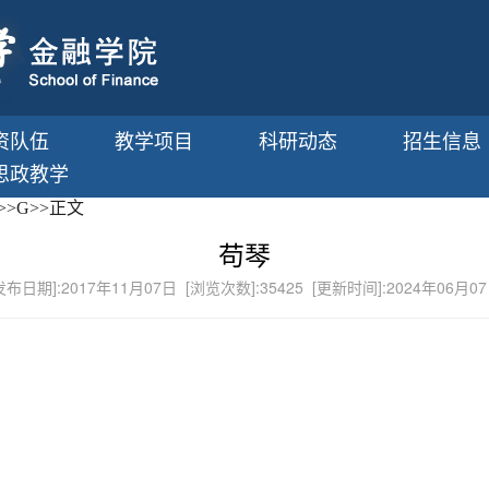
资队伍
教学项目
科研动态
招生信息
思政教学
>>
G
>>
正文
苟琴
发布日期]:2017年11月07日 [浏览次数]:
35425
[更新时间]:2024年06月0