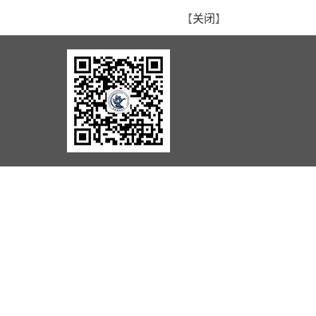
【
关闭
】