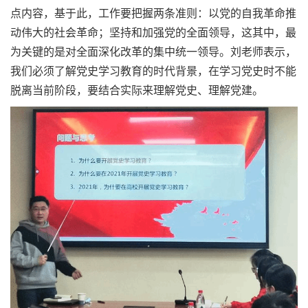
点内容，基于此，工作要把握两条准则：以党的自我革命推
动伟大的社会革命；坚持和加强党的全面领导，这其中，最
为关键的是对全面深化改革的集中统一领导。刘老师表示，
我们必须了解党史学习教育的时代背景，在学习党史时不能
脱离当前阶段，要结合实际来理解党史、理解党建。