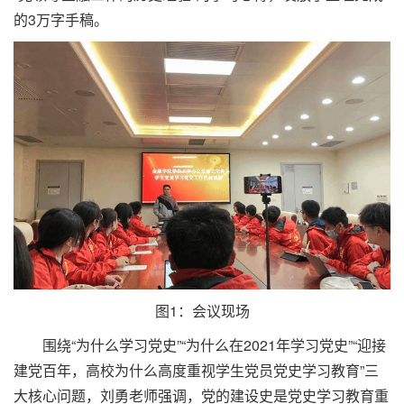
的3万字手稿。
图1：会议现场
围绕“为什么学习党史”“为什么在2021年学习党史”“迎接
建党百年，高校为什么高度重视学生党员党史学习教育”三
大核心问题，刘勇老师强调，党的建设史是党史学习教育重