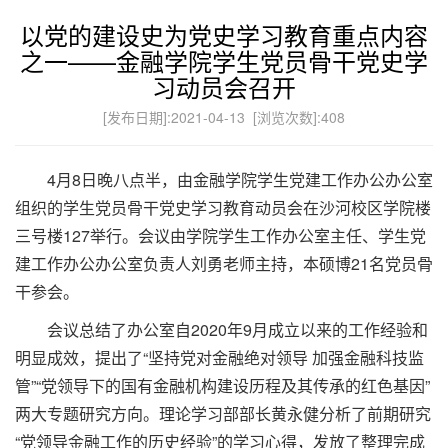
以党的建设史为党史学习教育重点内容
之一——金融学院学生党员骨干党史学
习动员会召开
[发布日期]:2021-04-13 [浏览次数]:
408
4月8日晚八点半，由金融学院学生党建工作办公办公室
组织的学生党员骨干党史学习教育动员会在沙河校区学院楼
三号楼127举行。会议由学院学生工作办公室主任、学生党
建工作办公办公室负责人刘勇老师主持，本硕博21名党员骨
干参会。
会议总结了办公室自2020年9月成立以来的工作经验和
明显成效，提出了“坚持党对金融绝对领导 加强金融科技监
管”“党领导下的国有金融机构建设历程及其传承的红色基因”
两大专题研究方向。理论学习部部长黄永健分析了前期研究
“党领导金融工作的历史经验”的学习心得，发放了整理完成