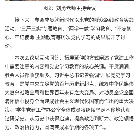
图2：刘勇老师主持会议
接下来，参会成员就新时代以来党的群众路线教育实践
活动、“三严三实”专题教育、“两学一做”学习教育、“不忘初
心、牢记使命”主题教育等历次党内学习的成果展开了讨
论。
本次会议以互动问答、拓展延伸的方式阐述了党建工作
中需要注意的内容和党史学习教育的核心关键。干货满满，
参会人员都收获颇多。习近平总书记曾强调“开展党史学习
教育，是党中央立足党的百年历史新起点、统筹中华民族伟
大复兴战略全局和世界百年未有之大变局、对动员全党全国
满怀信心投身全面建成社会主义现代化国家而作出的重大决
策。”学生党建工作办公室全体成员将继续坚定不移地认真
钻研党史，从历史中获得启迪，提高政治判断力、政治领悟
力、政治执行力，圆满完成本学期的各项工作。