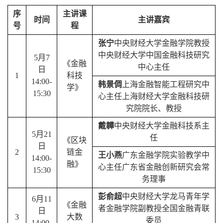
序
主讲课
时间
主讲嘉宾
号
程
张宁
中央财经大学金融学院教授
中央财经大学中国金融科技研究
5
月
7
《金融
中心主任
日
1
科技
14:00-
韩景倜
上海金融智能工程研究中
学》
15:30
心主任上海财经大学金融科技研
究院院长、教授
戴韡
中央财经大学金融科技系主
5
月
21
任
《区块
日
2
链金
王小燕
广东金融学院实验教学中
14:00-
融》
心主任广东省金融创新研究会常
15:30
务理事
彭俞超
中央财经大学龙马青年学
6
月
11
《金融
者
金融学院副教授
全国金融青联
日
3
大数
委员
14:00-