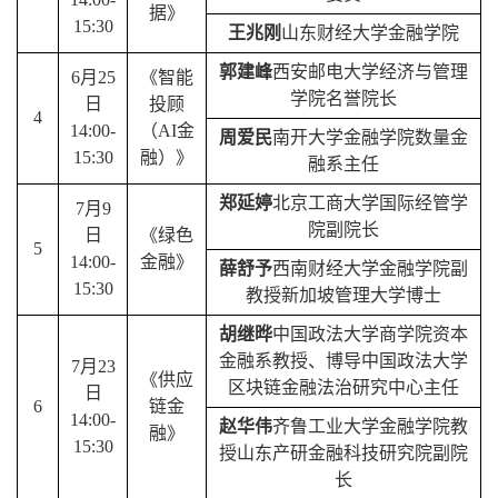
据》
15:30
王兆刚
山东财经大学金融学院
郭建峰
西安邮电大学
经济与管理
6
月
25
《智能
学院名誉院长
日
投顾
4
14:00-
（
AI
金
周爱民
南开大学
金融学院数量金
15:30
融）》
融系主任
郑延婷
北京工商大学
国际经管学
7
月
9
院副院长
日
《绿色
5
14:00-
金融》
薛舒予
西南财经大学金融学院副
15:30
教授
新加坡管理大学博士
胡继晔
中国政法大学商学院资本
金融系教授、博导
中国政法大学
7
月
23
《供应
区块链金融法治研究中心主任
日
6
链金
14:00-
赵华伟
齐鲁工业大学金融学院教
融》
15:30
授
山东产研金融科技研究院副院
长