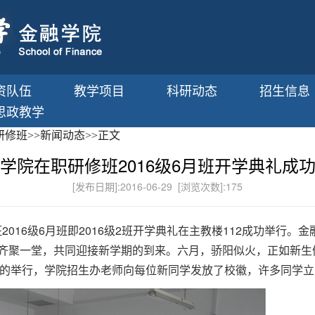
资队伍
教学项目
科研动态
招生信息
思政教学
研修班
>>
新闻动态
>>
正文
学院在职研修班2016级6月班开学典礼成
[发布日期]:2016-06-29 [浏览次数]:
175
2016级6月班即2016级2班开学典礼在主教楼112成功举行
同学齐聚一堂，共同迎接新学期的到来。六月，骄阳似火，正如新
的举行，学院招生办老师向每位新同学发放了校徽，许多同学立