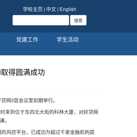
学校主页
|
中文
|
English
党建工作
学生活动
动取得圆满成功
座好贷网3层会议室如期举行。
按时来到位于东四北大街的科林大厦，对好贷网
课。
据的风控平台，已成功为超过千家金融机构提