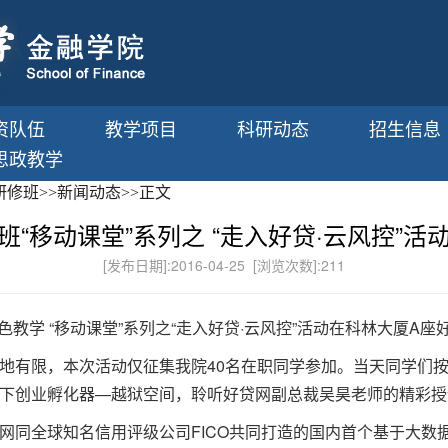
资队伍
教学项目
科研动态
招生信息
思政教学
研修班
>>
新闻动态
>>
正文
班“移动课堂”系列之 “走入好贷·云风控”活
[发布日期]:2016-04-25 [浏览次数]:
211
班特色教学 “移动课堂”系列之“走入好贷·云风控”活动在科林大厦A
地有限，本次活动仅征集我院40名在职同学参加。当天同学们
下创业孵化器—越狱空间，聆听好贷网副总裁吴昊老师的精彩授
网同全球知名信用评级公司FICO共同打造的国内首个基于大数