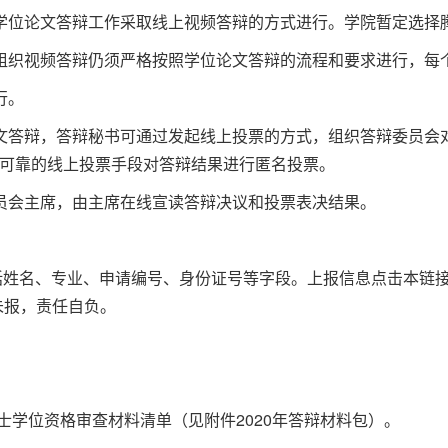
学位论文答辩工作采取线上视频答辩的方式进行。学院暂定选择
组织视频答辩仍须严格按照学位论文答辩的流程和要求进行，每
行。
文答辩，答辩秘书可通过发起线上投票的方式，组织答辩委员会
可靠的线上投票手段对答辩结果进行匿名投票。
员会主席，由主席在线宣读答辩决议和投票表决结果。
括姓名、专业、申请编号、身份证号等字段。上报信息点击本链
px。逾期未报，责任自负。
硕士学位资格审查材料清单（见附件2020年答辩材料包）。