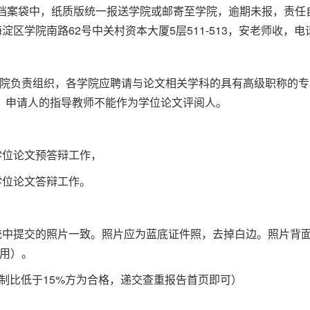
档案袋中，纸质版统一报送学院或邮寄至学院，逾期未报，责任
淀区学院南路62号中关村资本大厦5层511-513，安老师收，电话13
院负责组织，各学院应聘请与论文相关学科的具有高级职称的专
。申请人的指导教师不能作为学位论文评阅人。
学位论文预答辩工作，
学位论文答辩工作。
系统中提交的照片一致。照片应为蓝底证件照，去掉白边。照片背
用）。
复制比低于15%方为合格，递交查重报告首页即可）