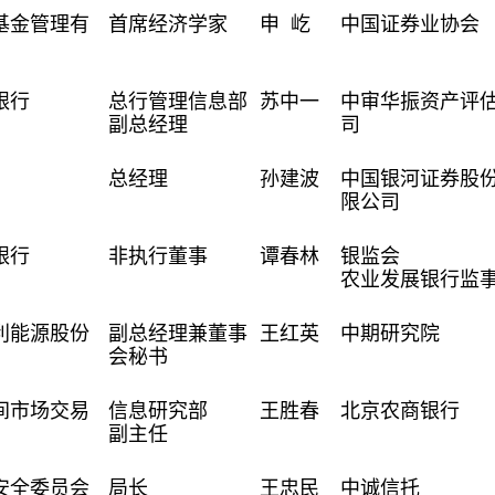
基金管理有
首席经济学家
申 屹
中国证券业协会
银行
总行管理信息部
苏中一
中审华振资产评
副总经理
司
总经理
孙建波
中国银河证券股
限公司
银行
非执行董事
谭春林
银监会
农业发展银行监
利能源股份
副总经理兼董事
王红英
中期研究院
会秘书
间市场交易
信息研究部
王胜春
北京农商银行
副主任
安全委员会
局长
王忠民
中诚信托