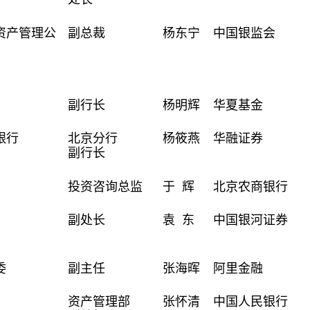
资产管理公
副总裁
杨东宁
中国银监会
副行长
杨明辉
华夏基金
银行
北京分行
杨筱燕
华融证券
副行长
投资咨询总监
于 辉
北京农商银行
副处长
袁 东
中国银河证券
委
副主任
张海晖
阿里金融
资产管理部
张怀清
中国人民银行