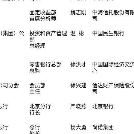
固定收益部
魏志刚
中海信托股份有
首席分析师
司
（集团）公
投资和资产管理
温 彬
中国民生银行
部
总经理
零售银行总部
徐洪才
中国国际经济交
总监
心
公司协会
会员部
徐兴建
信达财产保险股
主任
司
银行
北京分行
严晓燕
北京银行
行长
银行
总行
杨大勇
尚诺集团
处长