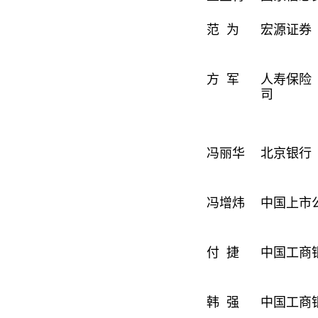
范 为
宏源证券
方 军
人寿保险
司
冯丽华
北京银行
冯增炜
中国上市
付 捷
中国工商
韩 强
中国工商