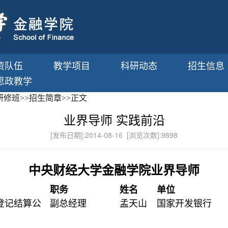
资队伍
教学项目
科研动态
招生信息
思政教学
研修班
>>
招生简章
>>
正文
业界导师 实践前沿
[发布日期]:2014-08-16 [浏览次数]:
9898
中央财经大学金融学院业界导师
职务
姓名
单位
登记结算公
副总经理
孟天山
国家开发银行