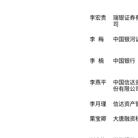
李宏贵
瑞银证券
司
李 梅
中国银河
李 楠
中国银行
李燕平
中国信达
份有限公
李月瑾
信达资产
栗宝卿
大唐融资