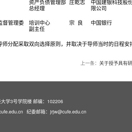
资产负债管理部
庄乾志
中国建银科技股
总经理
限公司
监督管理委
培训中心
宗 良
中国银行
副主任
导师分配采取双向选择原则，并取决于导师当时的日程安
上一条：
关于授予具有
学3号学院楼 邮编：102206
e.edu.cn 纪委邮箱：jrjw@cufe.edu.cn