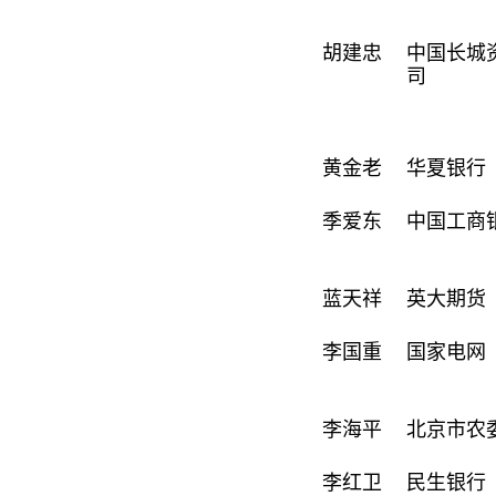
胡建忠
中国长城
司
黄金老
华夏银行
季爱东
中国工商
蓝天祥
英大期货
李国重
国家电网
李海平
北京市农
李红卫
民生银行