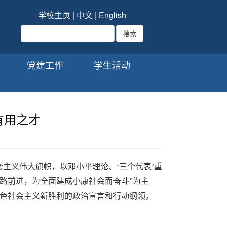
学校主页
|
中文
|
English
党建工作
学生活动
有用之才
主义伟大旗帜，以邓小平理论、‘三个代表’重
路前进，为全面建成小康社会而奋斗”为主
色社会主义新胜利的政治宣言和行动纲领。