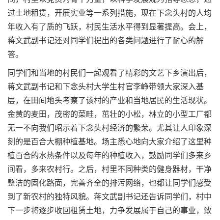
过土地租赁，开展实业等一系列措施，现在下念头村的人均
年收入有了质的飞跃，村民生活水平得到显著提高。会上，
蒋文武副书记还对同学们提出的各类问题进行了耐心的解
答。
同学们和当地的村民们一起观看了精彩的文艺下乡演出后，
蒋文武副书记和下念头村大学生村官李峥带领大家深入基
层，在田间地头考察了该村的产业和当地居民的生活现状。
金黄的麦田，茂密的菜畦，茁壮的小松，林立的小型工厂都
无一不向我们昭示着下念头村经济的繁荣。尤其让人印象深
刻的是百合大棚种植基地。场主悉心地向大家介绍了这里种
植百合的水热条件以及每年的种植收入，鼓励同学们多来乡
间看，多来农村行。之后，村里不同种类的健身器材，干净
整洁的固化路面，完善齐全的排污网络，也都让同学们感受
到了新农村的独特风貌。蒋文武副书记还告诉同学们，村中
下一步将逐步收回租赁土地，力争发展属于自己的事业，致