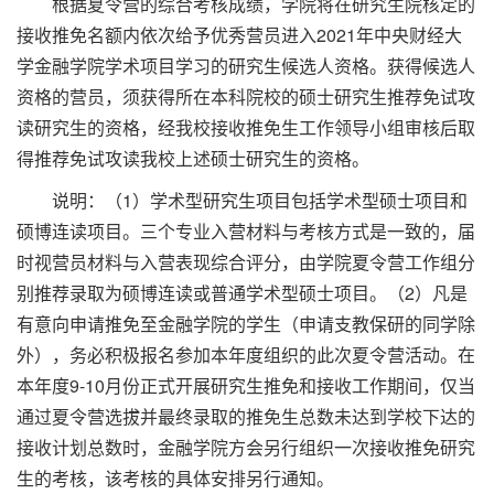
根据夏令营的综合考核成绩，学院将在研究生院核定的
接收推免名额内依次给予优秀营员进入2021年中央财经大
学金融学院学术项目学习的研究生候选人资格。获得候选人
资格的营员，须获得所在本科院校的硕士研究生推荐免试攻
读研究生的资格，经我校接收推免生工作领导小组审核后取
得推荐免试攻读我校上述硕士研究生的资格。
说明：（1）学术型研究生项目包括学术型硕士项目和
硕博连读项目。三个专业入营材料与考核方式是一致的，届
时视营员材料与入营表现综合评分，由学院夏令营工作组分
别推荐录取为硕博连读或普通学术型硕士项目。（2）凡是
有意向申请推免至金融学院的学生（申请支教保研的同学除
外），务必积极报名参加本年度组织的此次夏令营活动。在
本年度9-10月份正式开展研究生推免和接收工作期间，仅当
通过夏令营选拔并最终录取的推免生总数未达到学校下达的
接收计划总数时，金融学院方会另行组织一次接收推免研究
生的考核，该考核的具体安排另行通知。