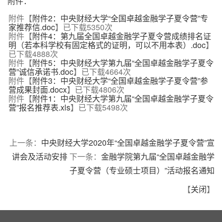
附件：
附件【
附件2：中央财经大学“全国卓越金融学子夏令营”专
家推荐信.doc
】已下载
5350
次
附件【
附件4：第九届全国卓越金融学子夏令营成绩排名证
明（若本科学校有固定格式的证明，可以不用本表）.doc
】
已下载
4888
次
附件【
附件5：中央财经大学第九届“全国卓越金融学子夏令
营”诚信承诺书.doc
】已下载
4664
次
附件【
附件3：中央财经大学“全国卓越金融学子夏令营”参
营成果封面.docx
】已下载
4806
次
附件【
附件1：中央财经大学第九届“全国卓越金融学子夏令
营”报名推荐表.xls
】已下载
5498
次
上一条：
中央财经大学2020年“全国卓越金融学子夏令营”宣
讲会及活动安排
下一条：
金融学院第九届“全国卓越金融学
子夏令营（专业硕士项目）”活动报名通知
【
关闭
】