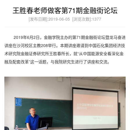
王胜春老师做客第71期金融街论坛
[发布日期]:2019-06-05 [浏览次数]:
1377
2019
年
6
月
2
日，金融学院主办的第
71
期金融街论坛暨龙马奋进
讲座在沙河校区主教
208
举行。本期讲座邀请到中国石化集团经济技
术研究院金融证券研究所王胜春所长，就“从中国能源安全看深化金
融及配套改革”这一话题，与我院研究生进行了讲座和交流。