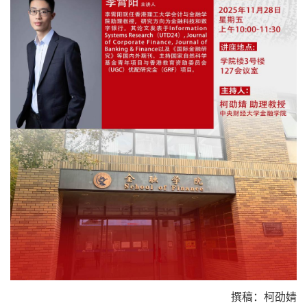
撰稿：柯劭婧