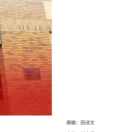
撰稿：田诗文