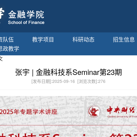
资队伍
教学项目
科研动态
招生信息
思政教学
文
张宇 | 金融科技系Seminar第23期
[发布日期]:2025-09-16 [浏览次数]:
276