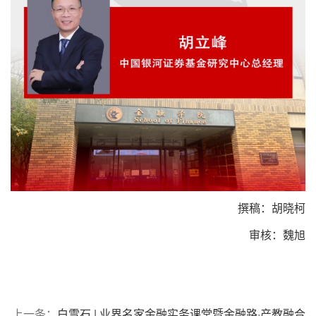
撰稿：胡晓柯
审核：魏旭
上一条：
白雪石 | 业界名家金融实务课堂暨金融路·产教融合