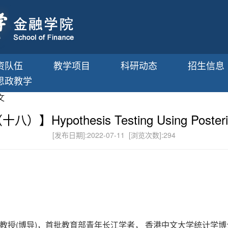
资队伍
教学项目
科研动态
招生信息
思政教学
文
thesis Testing Using Posterior-te
[发布日期]:2022-07-11 [浏览次数]:
294
教授(博导)，首批教育部青年长江学者， 香港中文大学统计学