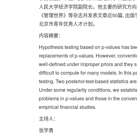
人民大学经济学院副院长。他主要的研究方向是贝叶
《管理世界》等杂志共发表文章近50篇, 
北京市青年优秀人才计划。
内容摘要：
Hypothesis testing based on p-values has bee
replacements of p-values. However, convention
well-defined under improper priors and they s
difficult to compute for many models. In this 
testing. Two posterior-test-based statistics ar
Under some regularity conditions, we establ
problems in p-values and those in the conven
empirical financial studies.
主持人：
张学勇