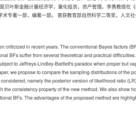
斯金融计量经济学，量化投资，资产管理。李勇教授在《Journal 
出版学术专著一部，编著一部。 曾获教育部自然科学二等奖，人文
n criticized in recent years. The conventional Bayes factors (B
al BFs suffer from several theoretical and practical difficultie
ubject to Jeffreys-Lindley-Bartlett's paradox when proper but va
paper, we propose to compare the sampling distributions of the pos
e considered, namely the posterior version of likelihood ratio (LR)
ish the consistency property of the new method. We also show 
tional BFs. The advantages of the proposed method are highligh