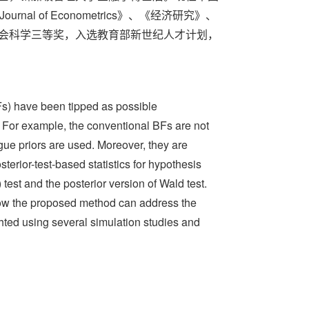
of Econometrics》、《经济研究》、
社会科学三等奖，入选教育部新世纪人才计划，
Fs) have been tipped as possible
s. For example, the conventional BFs are not
gue priors are used. Moreover, they are
terior-test-based statistics for hypothesis
 test and the posterior version of Wald test.
how the proposed method can address the
ted using several simulation studies and