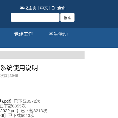
学校主页
|
中文
|
English
党建工作
学生活动
理系统使用说明
览次数]:
3945
pdf
】已下载
3572
次
已下载
6855
次
2.pdf
】已下载
8213
次
df
】已下载
5013
次