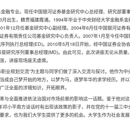
系金融专业。现任中国银河证券基金研究中心总经理、研究部董事总
年3月出生，籍贯福建霞浦。1994年毕业于中央财经大学金融系金
01年12月任基金研究中心副经理。2004年6月任中国银河证
国银河证券有限责任公司基金研究中心负责人。2007年1月至今任
是研究序列执行总经理(ED)。2010年5月18日开始，经中国证券
职等是研究序列董事总经理(MD)。由此可见，此次讲座无论从质
涨，讲座现场座无虚席。
与职业规划交流”为主题与同学们做了深入交流与探讨。他作为中
当成自己梦开始的地方，以梦为马，逐梦年华的求学经历。并以
广泛全面的涉猎知识，开拓眼界。
革与全面推进依法治国对市场前景的影响这一话题。鉴于他对这
92年邓小平南方谈话时有出现该政策的影子，并在党的十一届三
要求，也为我们大学生提供了更多的机会。大学生作为社会发展