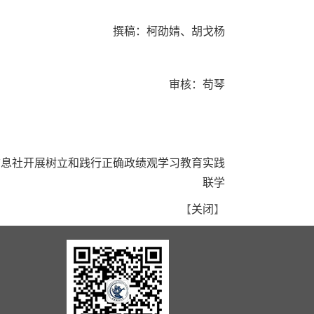
撰稿：柯劭婧、胡戈杨
审核：苟琴
信息社开展树立和践行正确政绩观学习教育实践
联学
【
关闭
】