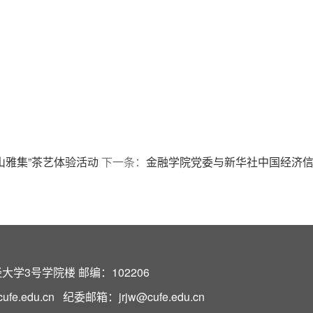
山雅集”茶艺体验活动
下一条：
金融学院党委与新华社中国经济
学3号学院楼 邮编：102206
e.edu.cn 纪委邮箱：jrjw@cufe.edu.cn