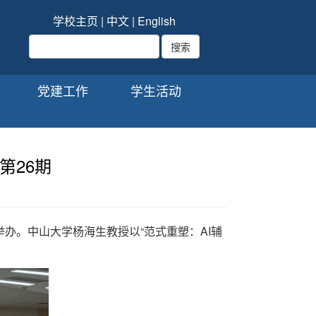
学校主页
|
中文
|
English
党建工作
学生活动
第26期
利举办。中山大学杨海生教授以“范式重塑：AI辅