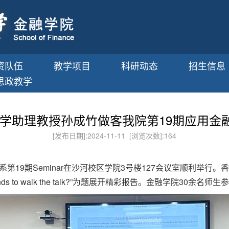
资队伍
教学项目
科研动态
招生信息
思政教学
学助理教授孙成竹做客我院第19期应用金融系S
[发布日期]:2024-11-11 [浏览次数]:
164
融系第19期Seminar在沙河校区学院3号楼127会议室顺利举
ipline ESG funds to walk the talk?”为题展开精彩报告。