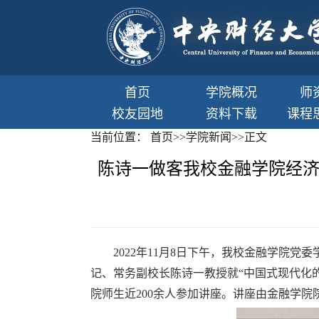
首页
学院概况
师
校友园地
资料下载
课程
当前位置：
首页
>>
学院新闻
>>
正文
陈诗一做客我校金融学院经济
2022
年
11
月
8
日下午，我校金融学院党委
记、常务副校长陈诗一教授就“中国式现代化
院师生近
200
余人参加讲座。讲座由金融学院