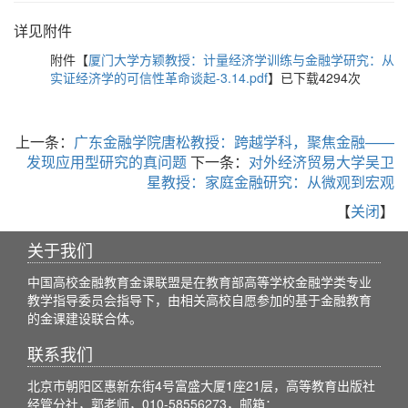
详见附件
附件【
厦门大学方颖教授：计量经济学训练与金融学研究：从
实证经济学的可信性革命谈起-3.14.pdf
】已下载
4294
次
上一条：
广东金融学院唐松教授：跨越学科，聚焦金融——
发现应用型研究的真问题
下一条：
对外经济贸易大学吴卫
星教授：家庭金融研究：从微观到宏观
【
关闭
】
关于我们
中国高校金融教育金课联盟是在教育部高等学校金融学类专业
教学指导委员会指导下，由相关高校自愿参加的基于金融教育
的金课建设联合体。
联系我们
北京市朝阳区惠新东街4号富盛大厦1座21层，高等教育出版社
经管分社，郭老师，010-58556273，邮箱：