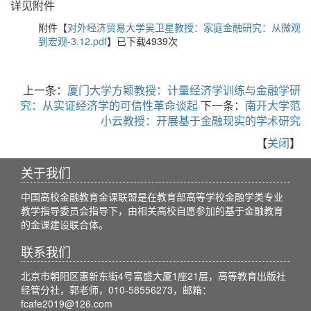
详见附件
附件【
对外经济贸易大学吴卫星教授：家庭金融研究：从微观
到宏观-3.12.pdf
】已下载
4939
次
上一条：
厦门大学方颖教授：计量经济学训练与金融学研
究：从实证经济学的可信性革命谈起
下一条：
南开大学范
小云教授：开展基于金融现实的学术研究
【
关闭
】
关于我们
中国高校金融教育金课联盟是在教育部高等学校金融学类专业
教学指导委员会指导下，由相关高校自愿参加的基于金融教育
的金课建设联合体。
联系我们
北京市朝阳区惠新东街4号富盛大厦1座21层，高等教育出版社
经管分社，郭老师，010-58556273，邮箱：
fcafe2019@126.com